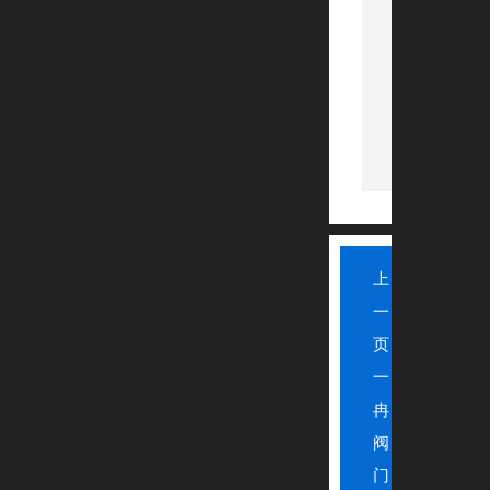
上
一
页：
一
冉
阀
门