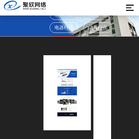
泵阀行业
机械行业
电器行业
洁具行业
五金行业
鞋服行业
其他行业
平
恩
五
金
温
州
市